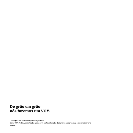
De grão em grão
nós fazemos um VOY.
Do campo à sua xícara com qualidade garantida.
Cafés 100% Arábica, classificados acima de 84 pontos e torrados diariamente para preservar o máximo de aroma
e sabor.