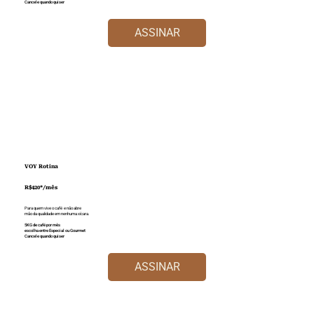
Cancele quando quiser
ASSINAR
VOY Rotina
R$420*/mês
Para quem vive o café e não abre
mão da qualidade em nenhuma xícara.
5KG de café por mês
escolha entre Especial ou Gourmet
Cancele quando quiser
ASSINAR