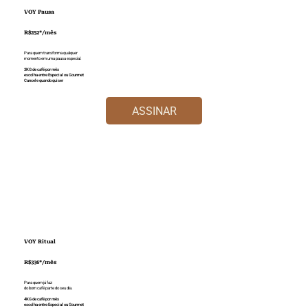
VOY Pausa
R$252*/mês
Para quem transforma qualquer
momento em uma pausa especial.
3KG de café por mês
escolha entre Especial ou Gourmet
Cancele quando quiser
ASSINAR
VOY Ritual
R$336*/mês
Para quem já faz
do bom café parte do seu dia.
4KG de café por mês
escolha entre Especial ou Gourmet