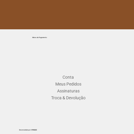
Meios de Pagamento
Conta
Meus Pedidos
Assinaturas
Troca & Devolução
Desenvolvido por
©PASSO