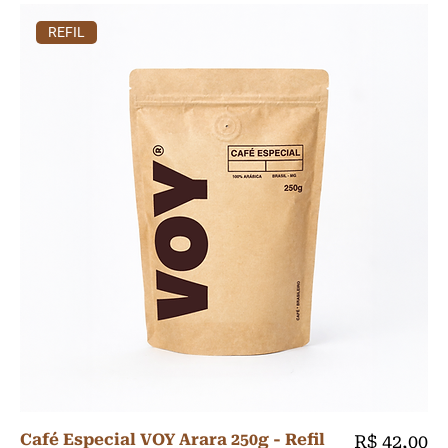
REFIL
Café Especial VOY Arara 250g - Refil
Preço
R$ 42,00