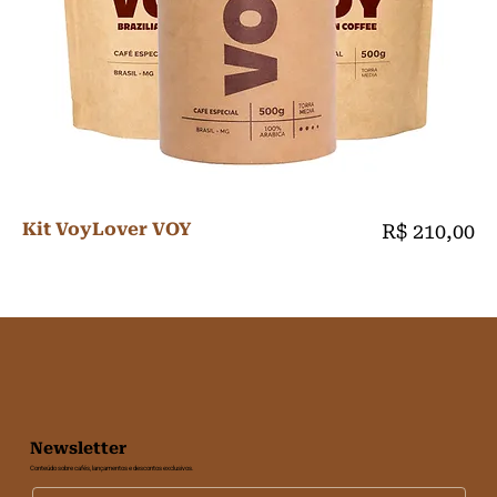
Kit VoyLover VOY
Preço
R$ 210,00
Newsletter
Conteúdo sobre cafés, lançamentos e descontos exclusivos.